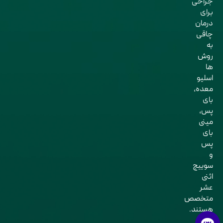
جراحی
برای
درمان
چاقی
به
روش
ها
اسلیو
معده،
بای
پس،
مینی
بای
پس
و
سوییچ
اثنی
عشر
متخصص
هستند.