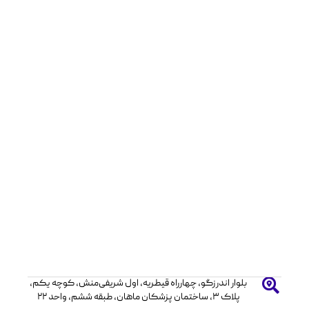
بلوار اندرزگو، چهارراه قیطریه، اول شریفی‌منش، کوچه یکم،
پلاک ۳، ساختمان پزشکان ماهان، طبقه ششم، واحد ۲۲