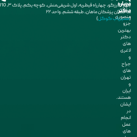
درباره
مجید
بلوار اندرزگو، چهارراه قیطریه، اول شریفی‌منش، کوچه یکم، پلاک ۳،
611 21 98+
دکتر
سادات
ساختمان پزشکان ماهان، طبقه ششم، واحد ۲۲
منصوری
(
مسیریاب گوگل
)
جزو
بهترین
دکتر
های
لاغری
و
جراح
های
تهران
و
ایران
هستند.
ایشان
در
انجام
عمل
های