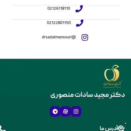
02126118110
02122801150
@drsadatmansouri
دکتر مجید سادات منصوری
دکتر
آدرس ما