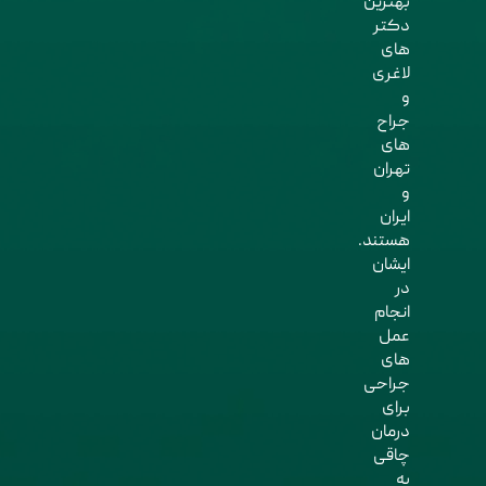
بهترین
دکتر
های
لاغری
و
جراح
های
تهران
و
ایران
هستند.
ایشان
در
انجام
عمل
های
جراحی
برای
درمان
چاقی
به