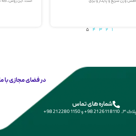
هش وزن سریع و پایدار و برای
است. این روش، که تر
۵
۴
۳
۲
۱
در فضای مجازی با ما
شماره های تماس
بلوار اندرزگو، چهارراه قیطریه، اول شریفی‌منش، کوچه یکم، پلاک ۳،
8110 2611 21 98+
و
1150 2280 21 98+