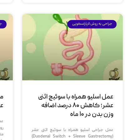
جراحی به روش لاپاراسکوپی
جر
عمل اسلیو همراه با سوئیچ اثنی
می
عشر؛ کاهش ۸۰ درصد اضافه
عو
وزن بدن در ۱۰ ماه
رو
عمل جراحی اسلیو همراه با سوئیچ اثنی عشر
مت
(Duodenal Switch + Sleeve Gastrectomy)