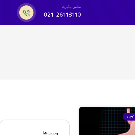
تماس بگیرید
021-26118110
کوپی
ویدیوها