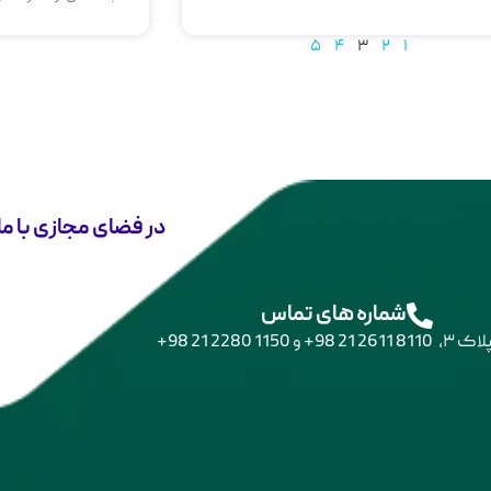
۵
۴
۳
۲
۱
در فضای مجازی با ما
شماره های تماس
بلوار اندرزگو، چهارراه قیطریه، اول شریفی‌منش، کوچه یکم، پلاک ۳،
8110 2611 21 98+
و
1150 2280 21 98+