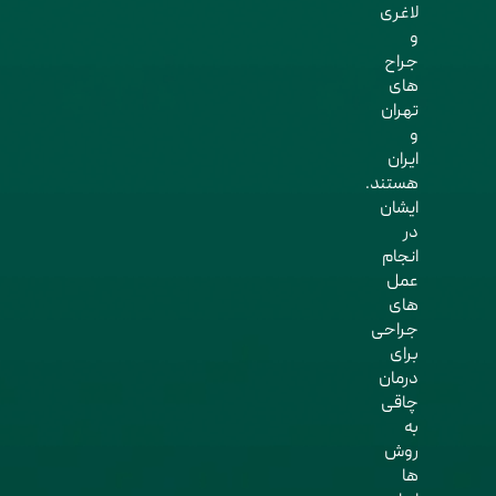
لاغری
و
جراح
های
تهران
و
ایران
هستند.
ایشان
در
انجام
عمل
های
جراحی
برای
درمان
چاقی
به
روش
ها