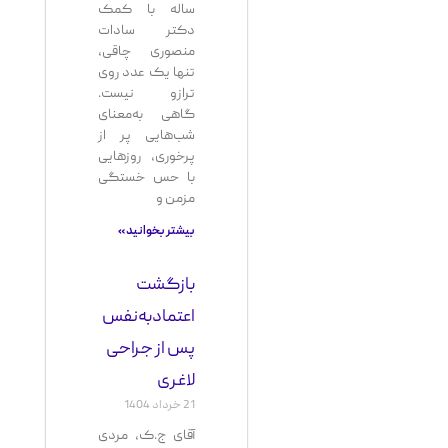
ساله با کمک
دکتر سادات
منصوری چاقی،
تنها یک عدد روی
ترازو نیست.
گاهی به‌معنای
شب‌هایی پر از
پرخوری، روزهایی
با حس خستگی
مزمن و
بیشتر بخوانید »
بازگشت
اعتمادبه‌نفس
پس از جراحی
لاغری
21 خرداد 1404
آقای ج.ک، مردی