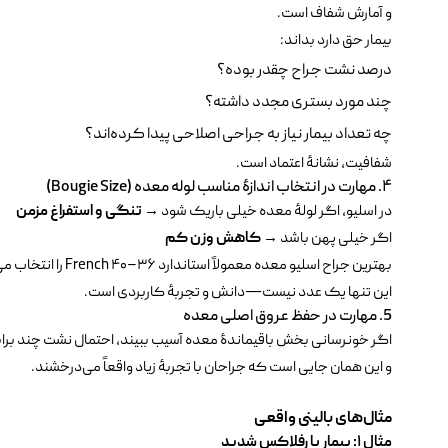
و آمارش شفاف است.
بیمار حق دارد بداند:
درصد نشت جراح چقدر بوده؟
چند مورد بستری مجدد داشته؟
چه تعداد بیمار نیاز به جراحی اصلاحی پیدا کرده‌اند؟
شفافیت، نشانهٔ اعتماد است.
۴. مهارت در انتخاب اندازهٔ مناسب لوله معده (Bougie Size)
در اسلیو، اگر لولهٔ معده خیلی باریک شود →
تنگی و استفراغ مزمن
اگر خیلی پهن باشد →
کاهش وزن کم
بهترین جراح اسلیو معده معمولاً استاندارد ۳۶–۴۰ French را انتخاب می‌کند.
این تنها یک عدد نیست—دانش و تجربهٔ کاربردی است.
5. مهارت در حفظ عروق اصلی معده
اگر خونرسانی بخش باقیماندهٔ معده آسیب ببیند، احتمال نشت چند براب
و این همان جایی است که جراحان با تجربهٔ زیاد واقعاً می‌درخشند.
مثال‌های بالینی واقعی
مثال
۱:
بیمار با رفلاکس شدید