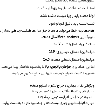
عروق اصلی معده باید سالم بمانند
استپلر باید با دقت میلی‌متری قرار بگیرد
لولهٔ معده باید زاویهٔ درست داشته باشد
تست نشت باید دقیق انجام شود
کوچک‌ترین خطا می‌تواند ماه‌ها یا حتی سال‌ها کیفیت زندگی بیمار را تح
طبق آخرین
Meta-analysis
سال 2023
،
میانگین احتمال نشت:
۰.۷
٪
میانگین احتمال خونریزی:
۱.۲
٪
میانگین احتمال تنگی معده:
۰.۶
٪
اما این اعداد برای
جراحان با تجربه بالا
تا یک‌سوم کاهش پیدا می‌کند.
همین‌جا تفاوت «جراح خوب» و «بهترین جراح» شروع می‌شود.
ویژگی‌های بهترین جراح لاغری اسلیو معده
معیارهایی که واقعاً نتیجه عمل را تغییر می‌دهند
۱. تجربه در جراحی لاپاراسکوپی پیشرفته
مهارت لاپاراسکوپی چیزی نیست که با چند دوره کوتاه به دست بیاید.