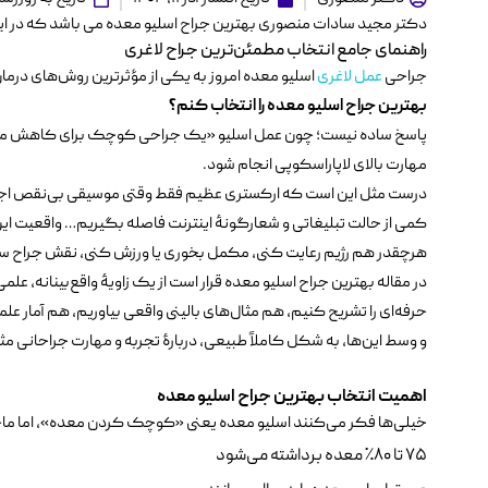
دکتر مجید سادات منصوری بهترین جراح اسلیو معده می باشد که در این 
راهنمای جامع انتخاب مطمئن‌ترین جراح لاغری
جراحی
عمل لاغری
اسلیو معده امروز به یکی از مؤثرترین روش‌های درم
بهترین جراح اسلیو معده را انتخاب کنم؟
پاسخ ساده نیست؛ چون عمل اسلیو «یک جراحی کوچک برای کاهش معده
مهارت بالای لاپاراسکوپی انجام شود.
درست مثل این است که ارکستری عظیم فقط وقتی موسیقی بی‌نقص اجرا
کمی از حالت تبلیغاتی و شعارگونهٔ اینترنت فاصله بگیریم… واقعیت ا
هرچقدر هم رژیم رعایت کنی، مکمل بخوری یا ورزش کنی، نقش جراح س
در مقاله بهترین جراح اسلیو معده قرار است از یک زاویهٔ واقع‌بینانه، 
حرفه‌ای را تشریح کنیم، هم مثال‌های بالینی واقعی بیاوریم، هم آمار عل
و وسط این‌ها، به شکل کاملاً طبیعی، دربارهٔ تجربه و مهارت جراحانی م
اهمیت انتخاب بهترین جراح اسلیو معده
خیلی‌ها فکر می‌کنند اسلیو معده یعنی «کوچک کردن معده»، اما ماجرا 
۷۵ تا ۸۰٪ معده برداشته می‌شود