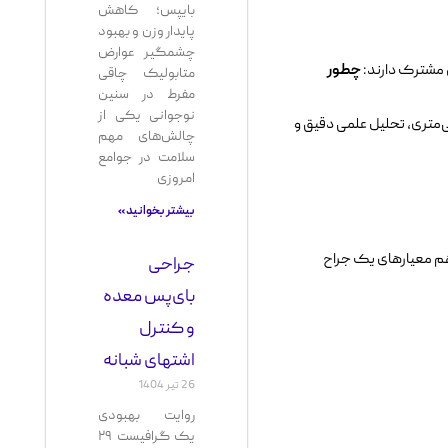
بایپس؛ کاهش
پایدار وزن و بهبود
چشمگیر عوارض
 مشترک دارند:
چطور
متابولیک چاقی
مفرط در سنین
نوجوانی یکی از
تری، تحلیل علمی دقیق و
چالش‌های مهم
سلامت در جوامع
امروزی
بیشتر بخوانید »
، هم معیارهای یک جراح
جراحی
بای‌پس معده
و کنترل
اشتهای شبانه
26 تیر 1404
روایت بهبودی
یک گرافیست ۲۹