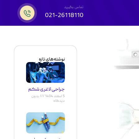
تماس بگیرید
021-26118110
نوشته‌های تازه
جراحی لاغری شکم
5 اسفند 1404
بدون
دیدگاه