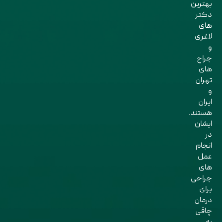
بهترین
دکتر
های
لاغری
و
جراح
های
تهران
و
ایران
هستند.
ایشان
در
انجام
عمل
های
جراحی
برای
درمان
چاقی