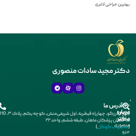
بهترین جراحی لاغری
دکتر مجید سادات منصوری
دکتر
آدرس ما
درباره
مجید
بلوار اندرزگو، چهارراه قیطریه، اول شریفی‌منش، کوچه یکم، پلاک ۳،
611 21 98+
دکتر
سادات
ساختمان پزشکان ماهان، طبقه ششم، واحد ۲۲
منصوری
(
مسیریاب گوگل
)
جزو