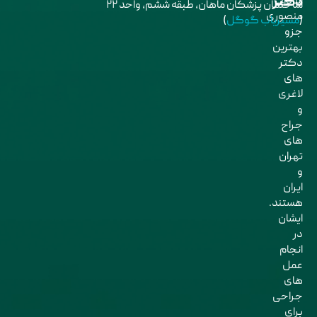
دکتر
سادات
ساختمان پزشکان ماهان، طبقه ششم، واحد ۲۲
منصوری
(
مسیریاب گوگل
)
جزو
بهترین
دکتر
های
لاغری
و
جراح
های
تهران
و
ایران
هستند.
ایشان
در
انجام
عمل
های
جراحی
برای