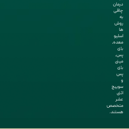
درمان
چاقی
به
روش
ها
اسلیو
معده،
بای
پس،
مینی
بای
پس
و
سوییچ
اثنی
عشر
متخصص
هستند.