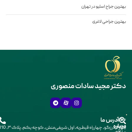
بهترین جراح اسلیو در تهران
بهترین جراحی لاغری
دکتر مجید سادات منصوری
دکتر
آدرس ما
درباره
مجید
بلوار اندرزگو، چهارراه قیطریه، اول شریفی‌منش، کوچه یکم، پلاک ۳،
611 21 98+