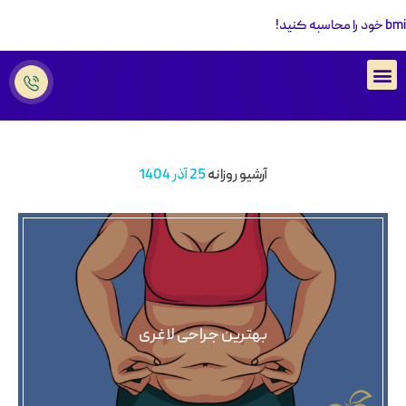
bmi خود را محاسبه کنید!
محاسبه bmi
آرشیو روزانه
25 آذر 1404
بهترین جراحی لاغری